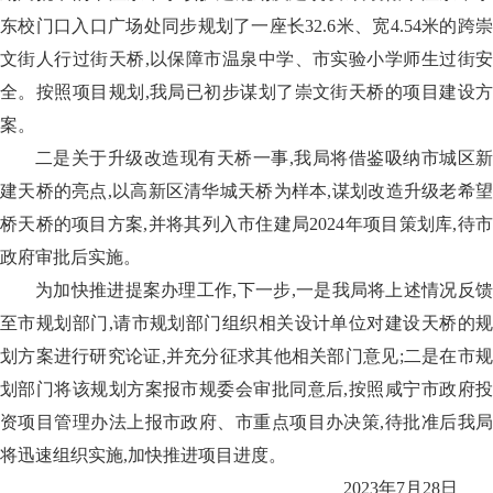
东校门口入口广场处同步规划了一座长32.6米、宽4.54米的跨崇
文街人行过街天桥,以保障市温泉中学、市实验小学师生过街安
全。按照项目规划,我局已初步谋划了崇文街天桥的项目建设方
案。
二是关于升级改造现有天桥一事,我局将借鉴吸纳市城区新
建天桥的亮点,以高新区清华城天桥为样本,谋划改造升级老希望
桥天桥的项目方案,并将其列入市住建局2024年项目策划库,待市
政府审批后实施。
为加快推进提案办理工作,下一步,一是我局将上述情况反馈
至市规划部门,请市规划部门组织相关设计单位对建设天桥的规
划方案进行研究论证,并充分征求其他相关部门意见;二是在市规
划部门将该规划方案报市规委会审批同意后,按照咸宁市政府投
资项目管理办法上报市政府、市重点项目办决策,待批准后我局
将迅速组织实施,加快推进项目进度。
2023年7月28日