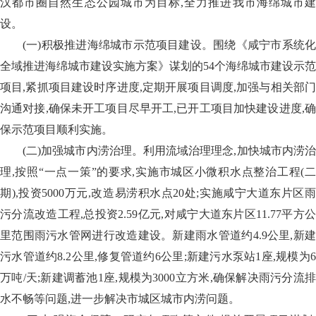
汉都市圈自然生态公园城市为目标,全力推进我市海绵城市建
设。
(一)积极推进海绵城市示范项目建设。围绕《咸宁市系统化
全域推进海绵城市建设实施方案》谋划的54个海绵城市建设示范
项目,紧抓项目建设时序进度,定期开展项目调度,加强与相关部门
沟通对接,确保未开工项目尽早开工,已开工项目加快建设进度,确
保示范项目顺利实施。
(二)加强城市内涝治理。利用流域治理理念,加快城市内涝治
理,按照“一点一策”的要求,实施市城区小微积水点整治工程(二
期),投资5000万元,改造易涝积水点20处;实施咸宁大道东片区雨
污分流改造工程,总投资2.59亿元,对咸宁大道东片区11.77平方公
里范围雨污水管网进行改造建设。新建雨水管道约4.9公里,新建
污水管道约8.2公里,修复管道约6公里;新建污水泵站1座,规模为6
万吨/天;新建调蓄池1座,规模为3000立方米,确保解决雨污分流排
水不畅等问题,进一步解决市城区城市内涝问题。