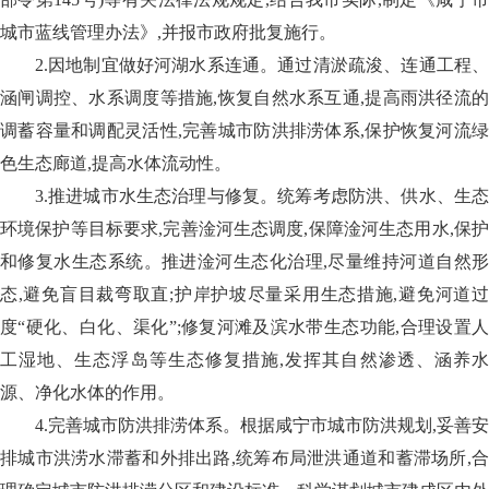
城市蓝线管理办法》,并报市政府批复施行。
2.因地制宜做好河湖水系连通。通过清淤疏浚、连通工程、
涵闸调控、水系调度等措施,恢复自然水系互通,提高雨洪径流的
调蓄容量和调配灵活性,完善城市防洪排涝体系,保护恢复河流绿
色生态廊道,提高水体流动性。
3.推进城市水生态治理与修复。统筹考虑防洪、供水、生态
环境保护等目标要求,完善淦河生态调度,保障淦河生态用水,保护
和修复水生态系统。推进淦河生态化治理,尽量维持河道自然形
态,避免盲目裁弯取直;护岸护坡尽量采用生态措施,避免河道过
度“硬化、白化、渠化”;修复河滩及滨水带生态功能,合理设置人
工湿地、生态浮岛等生态修复措施,发挥其自然渗透、涵养水
源、净化水体的作用。
4.完善城市防洪排涝体系。根据咸宁市城市防洪规划,妥善安
排城市洪涝水滞蓄和外排出路,统筹布局泄洪通道和蓄滞场所,合