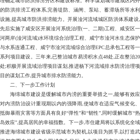
理确定城市防洪排涝分区和建设标准。科学谋划城市建成区内外
的防洪排涝工程体系,完善堤防、涵闸、泵站、蓄滞场所等水利
设施,提高城市防洪排涝能力。开展淦河流域城区防洪体系建设,
先后实施了咸安区开展淦河系统治理(一、二期)工程、咸安区一
河两岸(淦河流域)水环境综合治理工程、咸宁市淦河水生态保护
与水系连通工程、咸宁市淦河流域综合治理EPC总承包工程等一
系列项目建设。三年来,已整治城市易涝积水点48处,正在整治20
处;积极开展流域治理项目谋划,推进杨下河流域排水防涝治理项
目的谋划工作,提升城市排水防涝能力。
二、下一步工作计划
海绵城市建设是缓解城市内涝的重要举措之一,能够有效应
对内涝防治设计重现期以内的强降雨,使城市在适应气候变化、
抵御暴雨灾害等方面具有良好“弹性”和“韧性”,同时缓解城市“热
岛效应”,提高居民的幸福指数。下一步,市住建局将以系统化全域
推进海绵城市建设省级示范城市为契机,以项目为抓手,以打造武