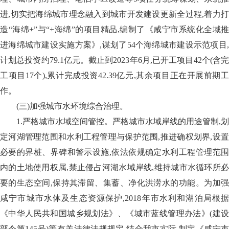
进,切实把海绵城市理念融入到城市开发建设更新全过程,着力打
造“海绵+”与“+海绵”的项目精品,编制了《咸宁市系统化全域推
进海绵城市建设实施方案》,谋划了54个海绵城市建设示范项目,
计划总投资约79.1亿元。截止到2023年6月,已开工项目42个(含完
工项目17个),累计完成投资42.39亿元,其余项目正在开展前期工
作。
(三)加强城市水环境综合治理。
1.严格城市水域空间管控。严格城市水域岸线的用途管制,划
定河湖管理范围和水利工程管理与保护范围,推进确权划界,设置
必要的界桩、界碑和警示设施,依法依规确定水利工程管理范围
内的土地使用权属,禁止侵占河湖水域岸线,维持城市水循环所必
要的生态空间,保持其滞留、集蓄、净化洪涝水的功能。为加强
咸宁市城市水体及生态资源保护,2018年市水利和湖泊局根据
《中华人民共和国城乡规划法》、《城市蓝线管理办法》(建设
部令第145号)等有关法律法规规定,结合我市实际,制定《咸宁市